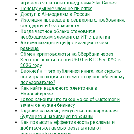
игрового зала: опыт внедрения Star Games
Почему умные часы не пылятся
Доступ к AI-моделям в России
Изоляция проводов в серверных: требования,
стандарты и безопасность
Когда частное облако становится
необходимым элементом ИТ-стратегии
Автоматизация и цифровизация: в чём
разница
Обмен криптовалюты на Сбербанк через
Secrex.io: как вывести USDT и BTC без KYC в
2026 году
Блокчейн — это публичная книга: как скрыть
свои транзакции и зачем это нужно обычному
пользователю?
Как найти надежного электрика в
Новосибирске
Голос клиента: что такое Voice of Customer и
зачем он нужен бизнесу
Гадание на месяц: искусство планирования
будущего и навигация по жизни
Как повысить эффективность рекламы и
добиться желаемых результатов от
инвестиций в рекламу