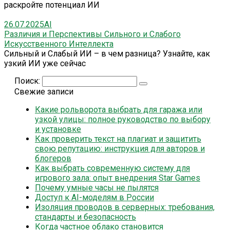
раскройте потенциал ИИ
26.07.2025
AI
Различия и Перспективы Сильного и Слабого
Искусственного Интеллекта
Сильный и Слабый ИИ – в чем разница? Узнайте, как
узкий ИИ уже сейчас
Поиск:
Свежие записи
Какие рольворота выбрать для гаража или
узкой улицы: полное руководство по выбору
и установке
Как проверить текст на плагиат и защитить
свою репутацию: инструкция для авторов и
блогеров
Как выбрать современную систему для
игрового зала: опыт внедрения Star Games
Почему умные часы не пылятся
Доступ к AI-моделям в России
Изоляция проводов в серверных: требования,
стандарты и безопасность
Когда частное облако становится