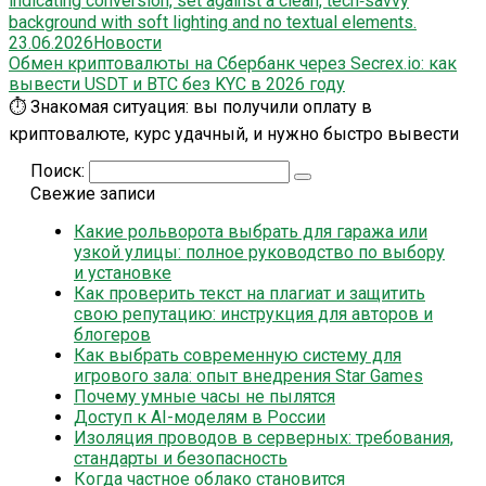
23.06.2026
Новости
Обмен криптовалюты на Сбербанк через Secrex.io: как
вывести USDT и BTC без KYC в 2026 году
⏱️ Знакомая ситуация: вы получили оплату в
криптовалюте, курс удачный, и нужно быстро вывести
Поиск:
Свежие записи
Какие рольворота выбрать для гаража или
узкой улицы: полное руководство по выбору
и установке
Как проверить текст на плагиат и защитить
свою репутацию: инструкция для авторов и
блогеров
Как выбрать современную систему для
игрового зала: опыт внедрения Star Games
Почему умные часы не пылятся
Доступ к AI-моделям в России
Изоляция проводов в серверных: требования,
стандарты и безопасность
Когда частное облако становится