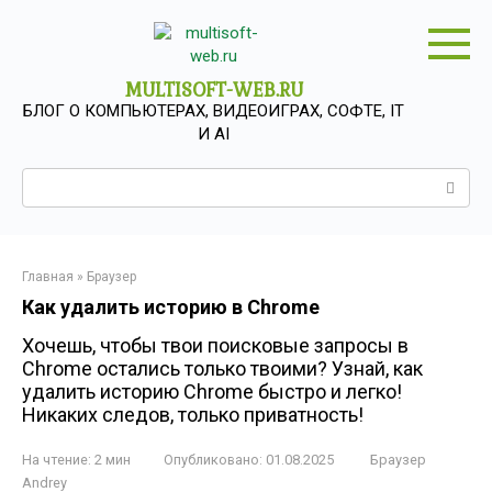
Перейти
к
контенту
MULTISOFT-WEB.RU
БЛОГ О КОМПЬЮТЕРАХ, ВИДЕОИГРАХ, СОФТЕ, IT
И AI
Поиск:
Главная
»
Браузер
Как удалить историю в Chrome
Хочешь, чтобы твои поисковые запросы в
Chrome остались только твоими? Узнай, как
удалить историю Chrome быстро и легко!
Никаких следов, только приватность!
На чтение:
2 мин
Опубликовано:
01.08.2025
Браузер
Andrey