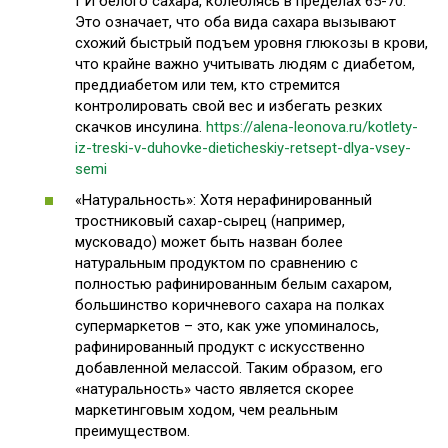
ГИ белого сахара, колеблясь в пределах 65-70.
Это означает, что оба вида сахара вызывают
схожий быстрый подъем уровня глюкозы в крови,
что крайне важно учитывать людям с диабетом,
преддиабетом или тем, кто стремится
контролировать свой вес и избегать резких
скачков инсулина.
https://alena-leonova.ru/kotlety-
iz-treski-v-duhovke-dieticheskiy-retsept-dlya-vsey-
semi
«Натуральность»: Хотя нерафинированный
тростниковый сахар-сырец (например,
мусковадо) может быть назван более
натуральным продуктом по сравнению с
полностью рафинированным белым сахаром,
большинство коричневого сахара на полках
супермаркетов – это, как уже упоминалось,
рафинированный продукт с искусственно
добавленной мелассой. Таким образом, его
«натуральность» часто является скорее
маркетинговым ходом, чем реальным
преимуществом.