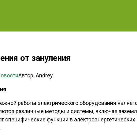
ения от зануления
овости
Автор:
Andrey
ния
жной работы электрического оборудования является
яются различные методы и системы, включая заземл
 специфические функции в электроэнергетических с
.