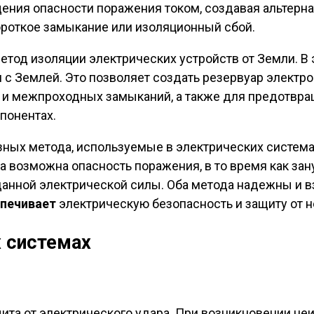
ния опасности поражения током, создавая альтерна
ороткое замыкание или изоляционный сбой.
метод изоляции электрических устройств от Земли. В
 с Землей. Это позволяет создать резервуар электр
 и межпроходных замыканий, а также для предотвра
понентах.
азных метода, используемые в электрических систем
гда возможна опасность поражения, в то время как за
анной электрической силы. Оба метода надежны и в
печивает
электрическую безопасность и защиту от н
х системах
ита от электрического удара. При возникновении не