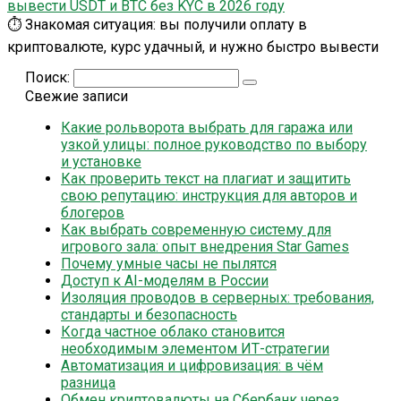
вывести USDT и BTC без KYC в 2026 году
⏱️ Знакомая ситуация: вы получили оплату в
криптовалюте, курс удачный, и нужно быстро вывести
Поиск:
Свежие записи
Какие рольворота выбрать для гаража или
узкой улицы: полное руководство по выбору
и установке
Как проверить текст на плагиат и защитить
свою репутацию: инструкция для авторов и
блогеров
Как выбрать современную систему для
игрового зала: опыт внедрения Star Games
Почему умные часы не пылятся
Доступ к AI-моделям в России
Изоляция проводов в серверных: требования,
стандарты и безопасность
Когда частное облако становится
необходимым элементом ИТ-стратегии
Автоматизация и цифровизация: в чём
разница
Обмен криптовалюты на Сбербанк через