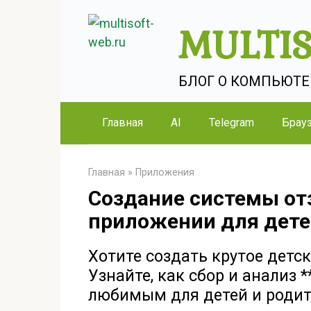
Перейти
MULTI
к
контенту
БЛОГ О КОМПЬЮТЕРА
Главная
AI
Telegram
Брау
Главная
»
Приложения
Создание системы от
приложении для дет
Хотите создать крутое детс
Узнайте, как сбор и анализ 
любимым для детей и родит