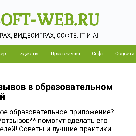
SOFT-WEB.RU
Х, ВИДЕОИГРАХ, СОФТЕ, IT И AI
зер
Гаджеты
Приложения
Софт
Соцсети
зывов в образовательном
ей
кое образовательное приложение?
**отзывов** помогут сделать его
елей! Советы и лучшие практики.