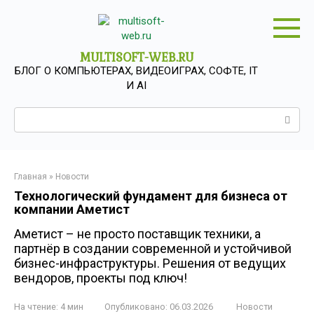
Перейти
к
контенту
MULTISOFT-WEB.RU
БЛОГ О КОМПЬЮТЕРАХ, ВИДЕОИГРАХ, СОФТЕ, IT
И AI
Поиск:
Главная
»
Новости
Технологический фундамент для бизнеса от
компании Аметист
Аметист – не просто поставщик техники, а
партнёр в создании современной и устойчивой
бизнес-инфраструктуры. Решения от ведущих
вендоров, проекты под ключ!
На чтение:
4 мин
Опубликовано:
06.03.2026
Новости