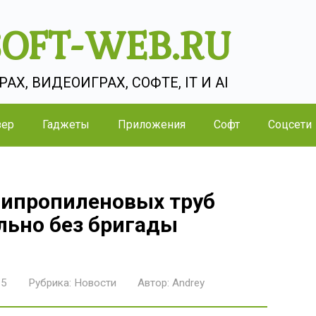
SOFT-WEB.RU
Х, ВИДЕОИГРАХ, СОФТЕ, IT И AI
зер
Гаджеты
Приложения
Софт
Соцсети
липропиленовых труб
льно без бригады
25
Рубрика:
Новости
Автор:
Andrey