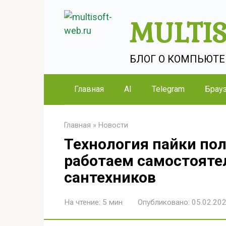
Перейти
MULTI
к
контенту
БЛОГ О КОМПЬЮТЕРА
Главная
AI
Telegram
Брау
Главная
»
Новости
Технология пайки по
работаем самостояте
сантехников
На чтение:
5 мин
Опубликовано:
05.02.20