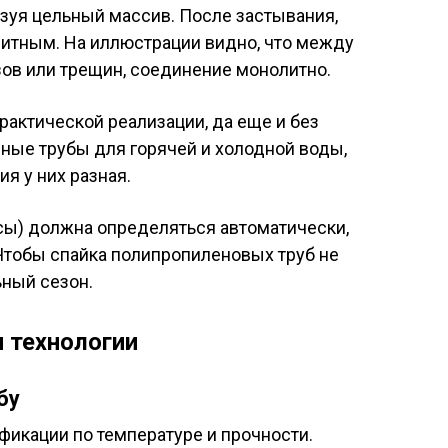
азуя цельный массив. После застывания,
итным. На иллюстрации видно, что между
зов или трещин, соединение монолитно.
 практической реализации, да еще и без
ные трубы для горячей и холодной воды,
ия у них разная.
осы) должна определяться автоматически,
 Чтобы спайка полипропиленовых труб не
ьный сезон.
 технологии
бу
ификации по температуре и прочности.