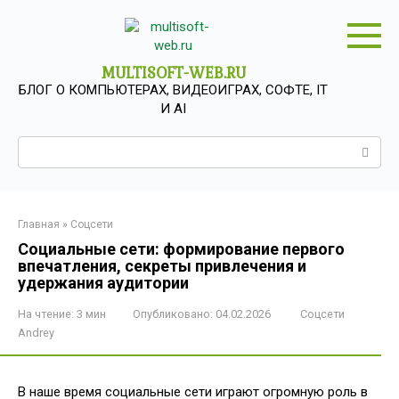
Перейти
к
контенту
MULTISOFT-WEB.RU
БЛОГ О КОМПЬЮТЕРАХ, ВИДЕОИГРАХ, СОФТЕ, IT
И AI
Поиск:
Главная
»
Соцсети
Социальные сети: формирование первого
впечатления, секреты привлечения и
удержания аудитории
На чтение:
3 мин
Опубликовано:
04.02.2026
Соцсети
Andrey
В наше время социальные сети играют огромную роль в