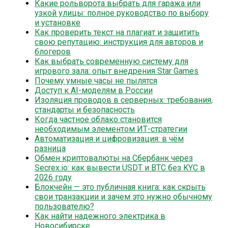
Какие рольворота выбрать для гаража или
узкой улицы: полное руководство по выбору
и установке
Как проверить текст на плагиат и защитить
свою репутацию: инструкция для авторов и
блогеров
Как выбрать современную систему для
игрового зала: опыт внедрения Star Games
Почему умные часы не пылятся
Доступ к AI-моделям в России
Изоляция проводов в серверных: требования,
стандарты и безопасность
Когда частное облако становится
необходимым элементом ИТ-стратегии
Автоматизация и цифровизация: в чём
разница
Обмен криптовалюты на Сбербанк через
Secrex.io: как вывести USDT и BTC без KYC в
2026 году
Блокчейн — это публичная книга: как скрыть
свои транзакции и зачем это нужно обычному
пользователю?
Как найти надежного электрика в
Новосибирске